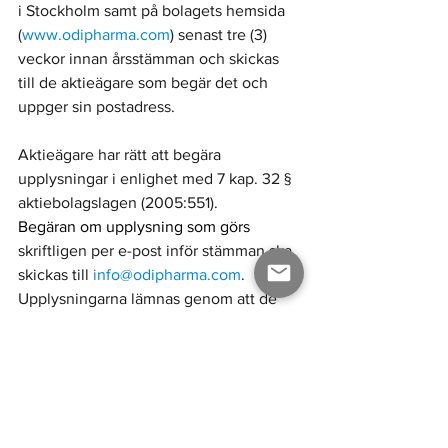
i Stockholm samt på bolagets hemsida 
(
www.odipharma.com
) senast tre (3) 
veckor innan årsstämman och skickas 
till de aktieägare som begär det och 
uppger sin postadress. 
Aktieägare har rätt att begära 
upplysningar i enlighet med 7 kap. 32 § 
aktiebolagslagen (2005:551). 
Begäran om upplysning som görs
skriftligen per e-post inför stämman ska 
skickas till 
info@odipharma.com
. 
Upplysningarna lämnas genom att de 
hålls tillgängliga hos ODI Pharma AB 
(publ), Östermalmstorg 1, 114 42 i 
Stockholm och på 
www.odipharma.com
. 
Upplysningarna 
skickas också inom samma tid till den 
aktieägare som har begärt dem och 