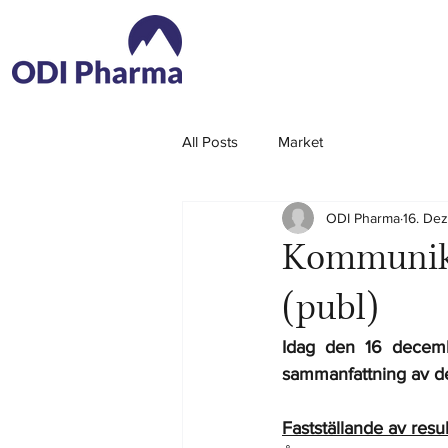
All Posts
Market
ODI Pharma
16. De
Kommuniké
(publ)
Idag den 16 decemb
sammanfattning av de 
Fastställande av resu