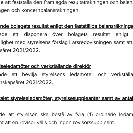
 att fastställa den framlagda resultaträkningen och balan
ngen och koncernbalansräkningen. 
ande bolagets resultat enligt den fastställda balansräkning
de att disponera över bolagets resultat enligt de
lighet med styrelsens förslag i årsredovisningen samt att
såret 2021/2022. 
elseledamöter och verkställande direktör
de att bevilja styrelsens ledamöter och verkställa
kenskapsåret 2021/2022. 
et styrelseledamöter, styrelsesuppleanter samt av antale
e att styrelsen ska bestå av fyra (4) ordinarie ledam
t att en revisor väljs och ingen revisorssuppleant. 