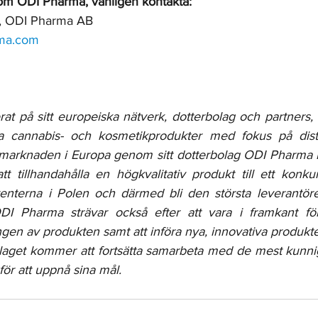
om ODI Pharma, vänligen kontakta: 
, ODI Pharma AB
rma.com
t på sitt europeiska nätverk, dotterbolag och partners, e
ka cannabis- och kosmetikprodukter med fokus på distri
arknaden i Europa genom sitt dotterbolag ODI Pharma Po
tillhandahålla en högkvalitativ produkt till ett konkurr
enterna i Polen och därmed bli den största leverantöre
DI Pharma strävar också efter att vara i framkant för 
gen av produkten samt att införa nya, innovativa produkte
olaget kommer att fortsätta samarbeta med de mest kunni
för att uppnå sina mål. 