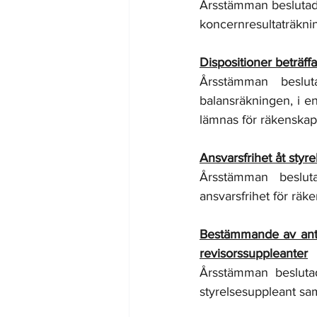
Årsstämman beslutade
koncernresultaträkni
Dispositioner beträff
Årsstämman besluta
balansräkningen, i en
lämnas för räkenskap
Ansvarsfrihet åt styr
Årsstämman besluta
ansvarsfrihet för rä
Bestämmande av antal
revisorssuppleanter
Årsstämman beslutad
styrelsesuppleant sam