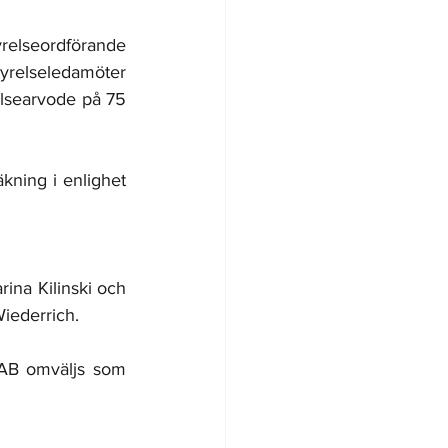
relseordförande 
yrelseledamöter 
lsearvode på 75 
kning i enlighet 
na Kilinski och 
iederrich. 
AB omväljs som 