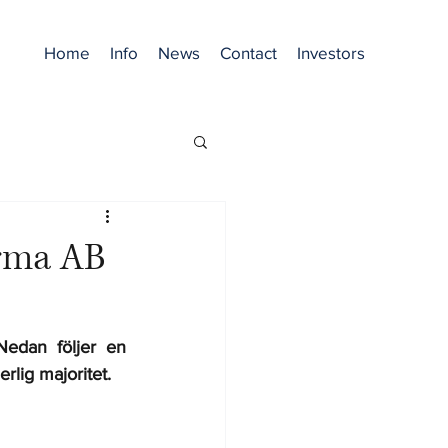
Home
Info
News
Contact
Investors
rma AB
dan följer en 
lig majoritet. 