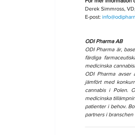
För mer information 
Derek Simmross, VD
E-post: 
info@odipha
ODI Pharma AB
ODI Pharma är, basera
färdiga farmaceutis
medicinska cannabism
ODI Pharma avser att 
jämfört med konkurr
cannabis i Polen. O
medicinska tillämpnin
patienter i behov. B
partners i branschen 