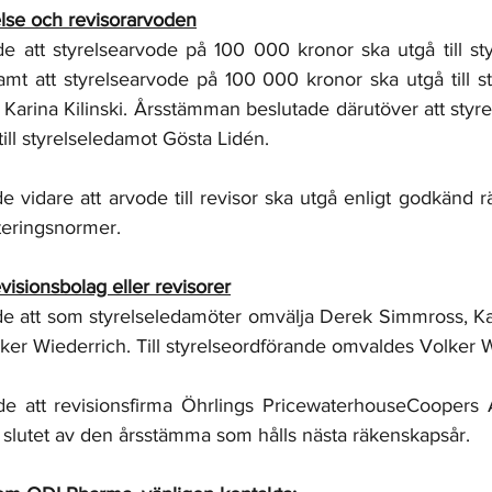
else och revisorarvoden
 att styrelsearvode på 100 000 kronor ska utgå till sty
amt att styrelsearvode på 100 000 kronor ska utgå till st
arina Kilinski. Årsstämman beslutade därutöver att styre
ill styrelseledamot Gösta Lidén. 
vidare att arvode till revisor ska utgå enligt godkänd rä
eringsnormer. 
revisionsbolag eller revisorer
 att som styrelseledamöter omvälja Derek Simmross, Kari
ker Wiederrich. Till styrelseordförande omvaldes Volker W
e att revisionsfirma Öhrlings PricewaterhouseCoopers 
ill slutet av den årsstämma som hålls nästa räkenskapsår. 