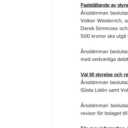
Fastställande av styr
Årsstämman beslutade
Volker Wiederrich, s
Derek Simmross och K
500 kronor ska utgå t
Årsstämman beslutade 
med sedvanliga debit
Val till styrelse och 
Årsstämman beslutade
Gösta Lidén samt Vol
Årsstämman beslutad
revisor för bolaget t