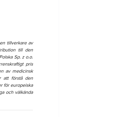
n tillverkare av 
bution till den 
lska Sp. z o.o. 
enskraftigt pris 
n av medicinsk 
att förstå den 
r för europeiska 
ga och välkända 