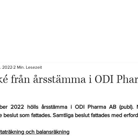
z. 2022
2 Min. Lesezeit
 från årsstämma i ODI Pha
er 2022 hölls årsstämma i ODI Pharma AB (publ). Ne
beslut som fattades. Samtliga beslut fattades med erforder
ltaträkning och balansräkning